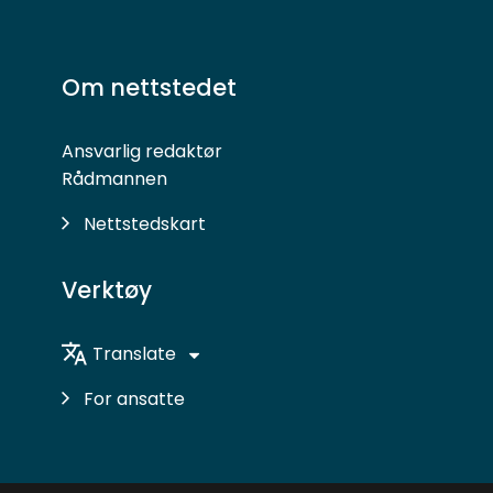
Følg
Følg
oss
oss
på
på
Om nettstedet
Facebook
Instagram
Ansvarlig redaktør
Rådmannen
Nettstedskart
Verktøy
Translate
For ansatte