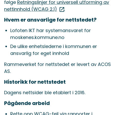
følge
Retningslinjer for universell utforming av
nettinnhold (WCAG 2.1)
.
Hvem er ansvarlige for nettstedet?
Lofoten IKT har systemansvaret for
moskenes.kommune.no
De ulike enhetslederne i kommunen er
ansvarlig for eget innhold
Rammeverket for nettstedet er levert av ACOS
AS.
Historikk for nettstedet
Dagens nettsider ble etablert i 2016.
Pågående arbeid
Rette opp WCAG-feil via rapporter i