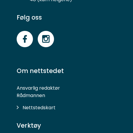
Følg oss
Følg
Følg
oss
oss
på
på
Om nettstedet
Facebook
Instagram
Ansvarlig redaktør
Rådmannen
Nettstedskart
Verktøy