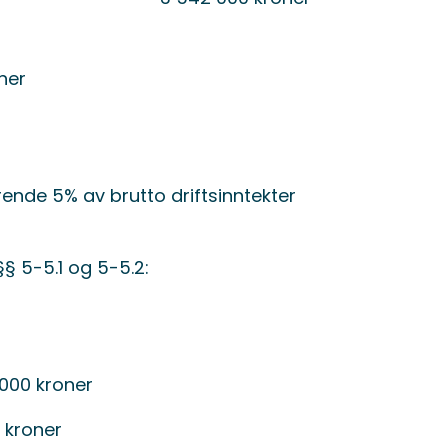
oner
arende 5% av brutto driftsinntekter
§§ 5-5.1 og 5-5.2:
0 000 kroner
 kroner