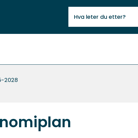
VIKTIG
MELDING
5-2028
onomiplan