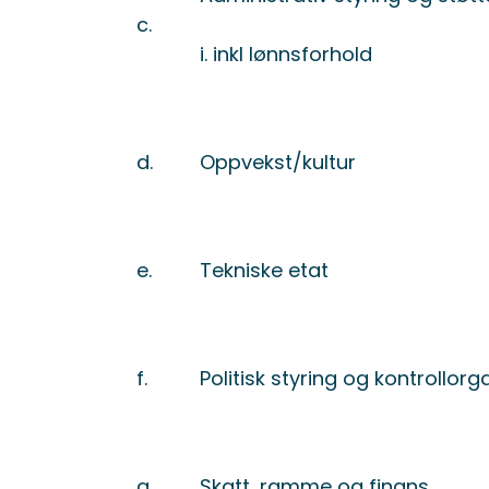
c.
i. inkl lønnsforhold
d.
Oppvekst/kultur
e.
Tekniske etat
f.
Politisk styring og kontrollorg
g.
Skatt, ramme og finans