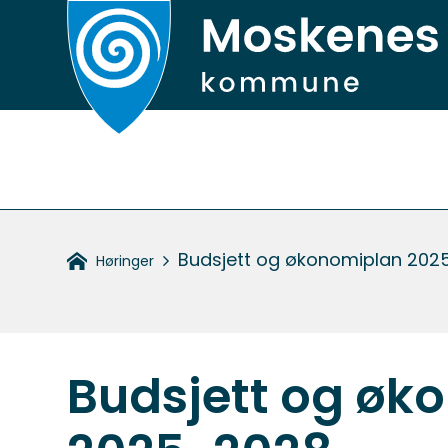
Hovedportal
Du
Budsjett og økonomiplan 202
Høringer
er
her:
Budsjett og øk