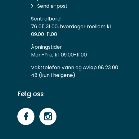
Send e-post
Sentralbord
76 05 31 00, hverdager mellom kl
09.00-11.00
Åpningstider
Man-Fre, kl. 09.00-11.00
Vakttelefon Vann og Avløp 98 23 00
48 (kun i helgene)
Følg oss
Følg
Følg
oss
oss