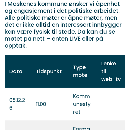
I Moskenes kommune ønsker vi åpenhet
og engasjement i det politiske arbeidet.
Alle politiske møter er åpne møter, men
det er ikke alltid en interessert innbygger
kan være fysisk til stede. Da kan du se
møtet på nett – enten LIVE eller på
opptak.
Lenke
Type
Dato
Tidspunkt
til
møte
web-tv
Komm
08.12.2
11.00
unesty
6
ret
Forma