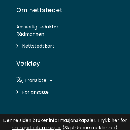
på
på
Om nettstedet
Facebook
Instagram
Ansvarlig redaktør
Rådmannen
Nettstedskart
Verktøy
Translate
For ansatte
Denne siden bruker informasjonskapsler.
Trykk her for
detaljert informasjon.
(Skjul denne meldingen)