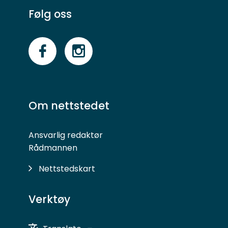
Følg oss
Følg
Følg
oss
oss
på
på
Om nettstedet
Facebook
Instagram
Ansvarlig redaktør
Rådmannen
Nettstedskart
Verktøy