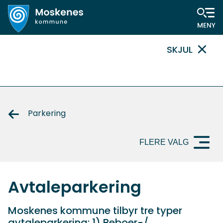
Hovedportal
SKJUL
VIKTIG
MELDING
Parkering
FLERE VALG
Avtaleparkering
Moskenes kommune tilbyr tre typer
avtaleparkering: 1) Beboer-/