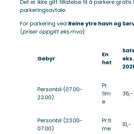
Det er ikke gitt tillatelse til å parkere gra
parkeringsavtale.
For parkering ved
Reine ytre havn og Sør
(
priser oppgitt eks.mva
):
Sat
En
Gebyr
eks
het
202
Pr.
Personbil (07.00-
tim
36,-
23.00)
e
Personbil (23.00-
Pr.ti
10,-
07.00)
me