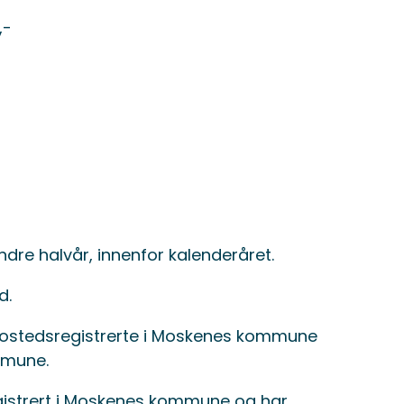
,-
-
andre halvår, innenfor kalenderåret.
d.
 bostedsregistrerte i Moskenes kommune
mmune.
egistrert i Moskenes kommune og har