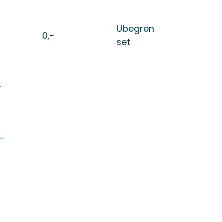
Ubegren
0,-
set
-
-