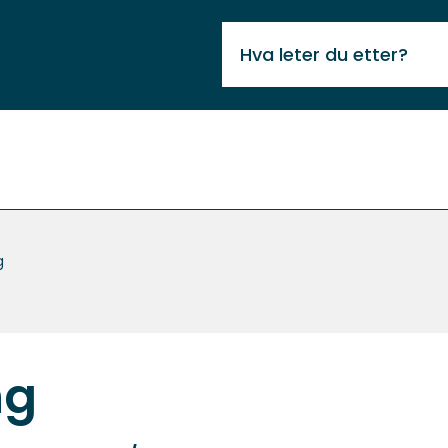
VIKTIG
MELDING
g
ng