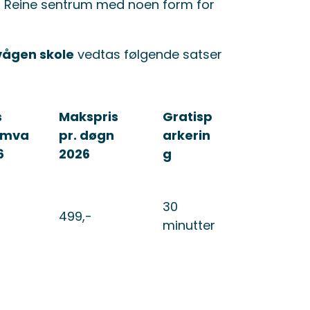
tis i Reine sentrum med noen form for
vågen skole
vedtas følgende satser
s
Makspris
Gratisp
.mva
pr. døgn
arkerin
6
2026
g
30
499,-
minutter