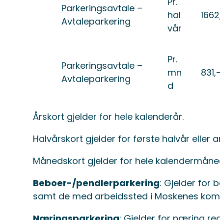
Pr.
Parkeringsavtale –
hal
1662
Avtaleparkering
vår
Pr.
Parkeringsavtale –
mn
831,
Avtaleparkering
d
Årskort gjelder for hele kalenderår.
Halvårskort gjelder for første halvår eller 
Månedskort gjelder for hele kalendermåne
Beboer-/pendlerparkering
: Gjelder for
samt de med arbeidssted i Moskenes ko
Næringsparkering
: Gjelder for næring r