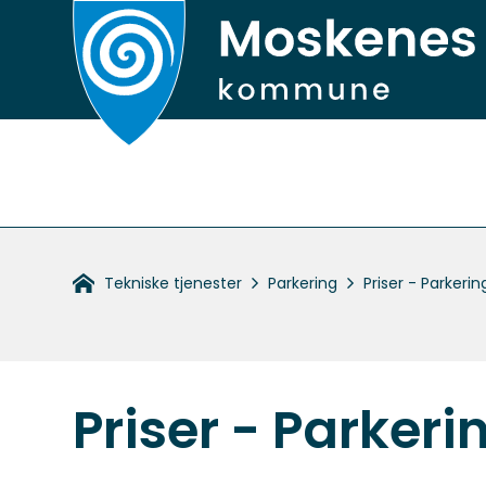
Hovedportal
Du
Tekniske tjenester
Parkering
Priser - Parkerin
er
her:
Priser - Parkeri