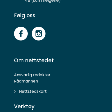
48 (kun i helgene)
Følg oss
Følg
Følg
oss
oss
på
på
Om nettstedet
Facebook
Instagram
Ansvarlig redaktør
Rådmannen
Nettstedskart
Verktøy