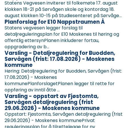
Statens Vegvesen inviterer til folkemøte 17. august
klokken 18-21 på Sørvågen skole og kontordag 18.
august klokken 10-15 på Studiesenteret på Sørvåge...
Planforslag for E10 Nappstraumen Å
Statens vegvesen legger forslag til
detaljreguleringsplan for E10 Moskenes til høring og
offentlig ettersynPlanen inkluderer fortau,
oppgradering av b...
Varsling - Detaljregulering for Buodden,
Sørvågen (frist: 17.08.2026) - Moskenes
kommune
Høring: Detaljregulering for Buodden, Sørvågen (frist:
17.08.2026) - Moskenes
kommunePlanforslagetPlanen legger til rette for
oppføring av inntil åtte ...
Varsling - oppstart av Fjøstomta,
Sørvågen detaljregulering (frist
29.06.2026) - Moskenes kommune
Oppstart: Fjøstomta, Sørvågen detaljregulering (frist
29.06.2026) - Moskenes kommunePrivat
reguleringsplan for å tilrettelegge for ny