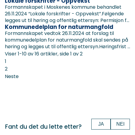
Lokale forskrifter - Oppvekst
Formannskapet i Moskenes kommune behandlet
26.11.2024 “Lokale forskrifter - Oppvekst”.Følgende
legges ut til høring og offentlig ettersyn: Permisjon f...
Kommunedelplan for naturmangfold
Formannskapet vedtok 26.11.2024 at forslag til
kommunedelplan for naturmangfold skal sendes på
høring og legges ut til offentlig ettersyn.Høringsfrist ...
Viser
1-10
av
16
artikler,
side
1
av
2
1
2
Neste
JA
NEI
Fant du det du lette etter?